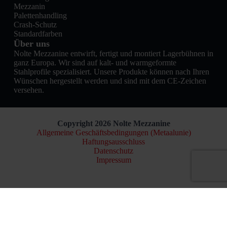
Mezzanin
Palettenhandling
Crash-Schutz
Standardfarben
Über uns
Nolte Mezzanine entwirft, fertigt und montiert Lagerbühnen in
ganz Europa. Wir sind auf kalt- und warmgeformte
Stahlprofile spezialisiert. Unsere Produkte können nach Ihren
Wünschen hergestellt werden und sind mit dem CE-Zeichen
versehen.
Copyright 2026 Nolte Mezzanine
Allgemeine Geschäftsbedingungen (Metaalunie)
Haftungsausschluss
Datenschutz
Impressum
Nederlands
(
Niederländisch
)
English
(
Englisch
)
Français
(
Französisch
)
Deutsch
Online konfigurieren