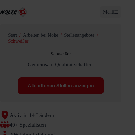
Zum
Inhalt
Menü
springen
Start
/
Arbeiten bei Nolte
/
Stellenangebote
/
Schweißer
Schweißer
Gemeinsam Qualität schaffen.
Alle offenen Stellen anzeigen
Aktiv in 14 Ländern
40+ Spezialisten
20+ Jahre Erfahrung