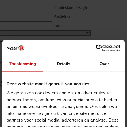
Bundesland / Region
Postleitzahl
Land
Rufnummer
(erforderlich)
E-Mail Adresse
(erforderlich)
Toestemming
Details
Over
Motivation
(erforderlich)
Deze website maakt gebruik van cookies
We gebruiken cookies om content en advertenties te
personaliseren, om functies voor social media te bieden
en om ons websiteverkeer te analyseren. Ook delen we
informatie over uw gebruik van onze site met onze
partners voor social media, adverteren en analyse. Deze
partners kunnen deze gegevens combineren met andere