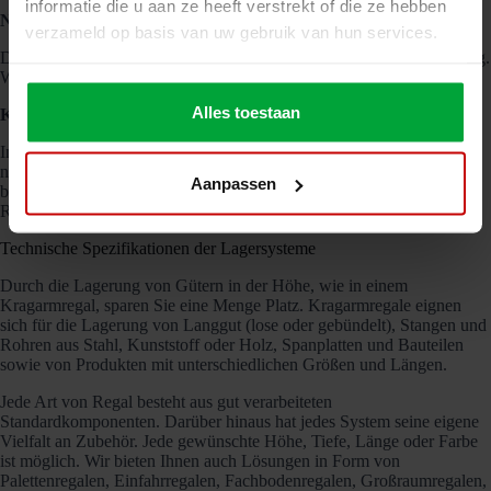
informatie die u aan ze heeft verstrekt of die ze hebben
Nachhaltigkeit
verzameld op basis van uw gebruik van hun services.
Die Lagersysteme von Nolte bieten nicht nur eine einfache Bedienung.
Wir sorgen auch dafür, dass Sie Ihre Kosten senken können.
Alles toestaan
Kosten
In der Praxis bedeutet dies, dass Sie beim Kauf von Lagersystemen
nicht viel mehr Fixkosten auf sich nehmen. Deutlich mehr Sicherheit
Aanpassen
bedeutet bei den Produkten von Nolte also nicht gleich eine höhere
Rechnung.
Technische Spezifikationen der Lagersysteme
Durch die Lagerung von Gütern in der Höhe, wie in einem
Kragarmregal, sparen Sie eine Menge Platz. Kragarmregale eignen
sich für die Lagerung von Langgut (lose oder gebündelt), Stangen und
Rohren aus Stahl, Kunststoff oder Holz, Spanplatten und Bauteilen
sowie von Produkten mit unterschiedlichen Größen und Längen.
Jede Art von Regal besteht aus gut verarbeiteten
Standardkomponenten. Darüber hinaus hat jedes System seine eigene
Vielfalt an Zubehör. Jede gewünschte Höhe, Tiefe, Länge oder Farbe
ist möglich. Wir bieten Ihnen auch Lösungen in Form von
Palettenregalen, Einfahrregalen, Fachbodenregalen, Großraumregalen,