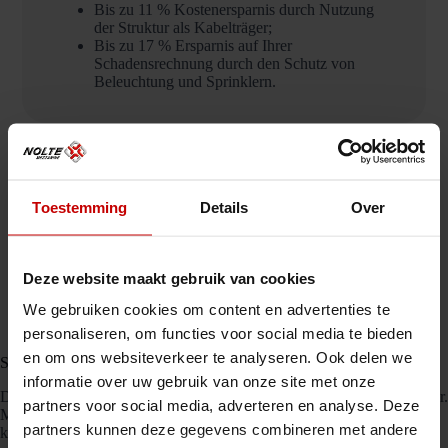
Bis zu 11 % Kostenersparnis durch Nutzung
der Struktur als Kabelträger;
Bis zu 17 % Ersparnis auf Ihrer
Schadensrechnung durch den Schutz von
Beleuchtung und Sprinklern.
Kosten
In der Praxis bedeutet dies, dass Sie beim Kauf eines
Toestemming
Details
Over
eigenständigen Zwischengeschosses nicht viel mehr
Fixkosten auf sich nehmen. Deutlich mehr Fläche
bedeutet bei einem Systemboden von Nolte also nicht
gleich eine höhere Rechnung.
Deze website maakt gebruik van cookies
We gebruiken cookies om content en advertenties te
personaliseren, om functies voor social media te bieden
en om ons websiteverkeer te analyseren. Ook delen we
Sicherheit
informatie over uw gebruik van onze site met onze
Die Installation von Lagersystemen ist für Ihre Mitarbeiter viel sicherer.
partners voor social media, adverteren en analyse. Deze
Mit festen Lagersystemen gehen Sie kein Risiko ein. Außerdem
partners kunnen deze gegevens combineren met andere
können Sie den gesamten Raum gleichzeitig voll ausnutzen.