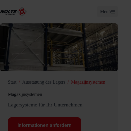
Zum
Inhalt
Menü
springen
Start
/
Ausstattung des Lagers
/
Magazijnsystemen
Magazijnsystemen
Lagersysteme für Ihr Unternehmen
Informationen anfordern