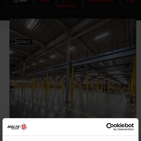
Alles
Büro
E-
Einzelhandel
Lageru
commerce
<< scrollen >>
2144m2
Belgien
Systemintegration
TVH Equipment