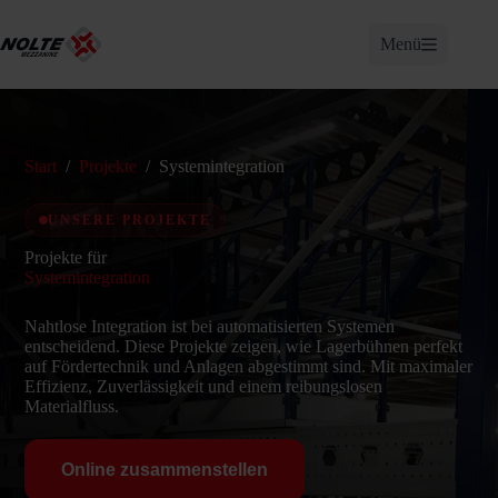
Zum
Inhalt
Menü
springen
Start
/
Projekte
/
Systemintegration
UNSERE PROJEKTE
Projekte für
Systemintegration
Nahtlose Integration ist bei automatisierten Systemen
entscheidend. Diese Projekte zeigen, wie Lagerbühnen perfekt
auf Fördertechnik und Anlagen abgestimmt sind. Mit maximaler
Effizienz, Zuverlässigkeit und einem reibungslosen
Materialfluss.
Online zusammenstellen