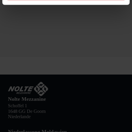
Nolte Mezzanine
Schoffel 1
1648 GG De Goorn
Niederlande
Niederlassung Moldawien