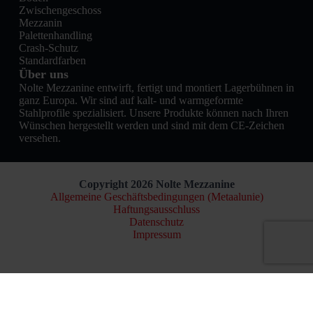
Zwischengeschoss
Mezzanin
Palettenhandling
Crash-Schutz
Standardfarben
Über uns
Nolte Mezzanine entwirft, fertigt und montiert Lagerbühnen in
ganz Europa. Wir sind auf kalt- und warmgeformte
Stahlprofile spezialisiert. Unsere Produkte können nach Ihren
Wünschen hergestellt werden und sind mit dem CE-Zeichen
versehen.
Copyright 2026 Nolte Mezzanine
Allgemeine Geschäftsbedingungen (Metaalunie)
Haftungsausschluss
Datenschutz
Impressum
Nederlands
(
Niederländisch
)
English
(
Englisch
)
Français
(
Französisch
)
Deutsch