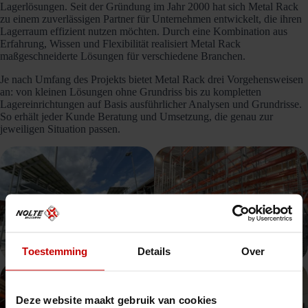
Lagerlösungen. Seit der Gründung im Jahr 2000 hat sich Metal Rack
zu einem zuverlässigen Partner für Unternehmen entwickelt, die ihren
Lagerraum effizient nutzen möchten. Durch eine Kombination aus
Erfahrung, Wissen und Flexibilität realisiert Metal Rack
maßgeschneiderte Lösungen für verschiedene Branchen.
Je nach Umfang des Projekts bietet Metal Rack drei Vorgehensweisen
an: von kleinen Lösungen ohne Grundriss bis zu kompletten
Lagereinrichtungen auf Basis ausführlicher Analysen und Grundrisse.
So erhält jeder Kunde Beratung und Umsetzung, die genau zur
jeweiligen Situation passen.
Toestemming
Details
Over
Deze website maakt gebruik van cookies