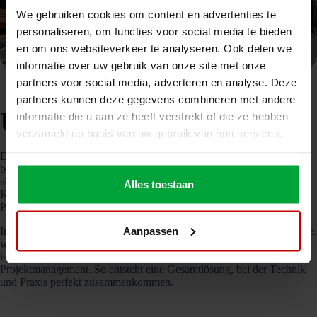
We gebruiken cookies om content en advertenties te
personaliseren, om functies voor social media te bieden
en om ons websiteverkeer te analyseren. Ook delen we
informatie over uw gebruik van onze site met onze
partners voor social media, adverteren en analyse. Deze
partners kunnen deze gegevens combineren met andere
Unsere Zusammenarbeit
informatie die u aan ze heeft verstrekt of die ze hebben
verzameld op basis van uw gebruik van hun services.
Die Zusammenarbeit zwischen Nolte Mezzanine und Metal Rack
basiert auf einem gemeinsamen Ziel: die Schaffung praktischer,
sicherer und skalierbarer Lagerlösungen. Durch die Bündelung der
Alles toestaan
Kräfte helfen beide Unternehmen, die Lagerkapazität zu erhöhen und
Prozesse zu optimieren.
Aanpassen
In dieser Partnerschaft liefert Nolte Mezzanine die Zwischengeschosse,
während Metal Rack für die gesamte Lagereinrichtung verantwortlich
ist – von Regalen und Werkstattausstattung bis hin zu Montage und
Projektmanagement. So entsteht eine Gesamtlösung, bei der Technik
und Praxis perfekt zusammenkommen.