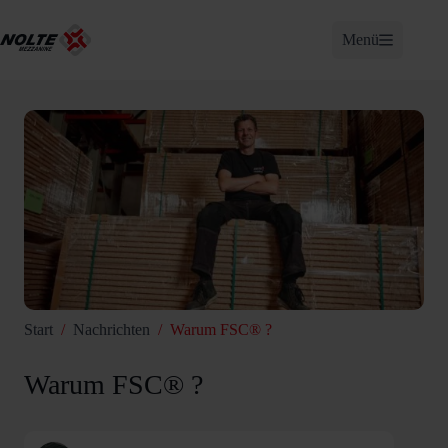
Zum
Inhalt
Menü
springen
Start
/
Nachrichten
/
Warum FSC® ?
Warum FSC® ?