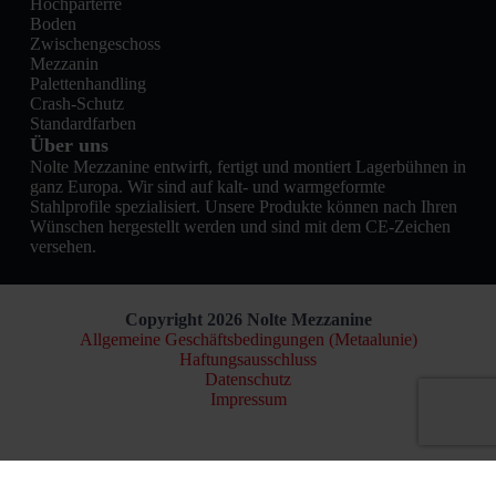
Hochparterre
Boden
Zwischengeschoss
Mezzanin
Palettenhandling
Crash-Schutz
Standardfarben
Über uns
Nolte Mezzanine entwirft, fertigt und montiert Lagerbühnen in
ganz Europa. Wir sind auf kalt- und warmgeformte
Stahlprofile spezialisiert. Unsere Produkte können nach Ihren
Wünschen hergestellt werden und sind mit dem CE-Zeichen
versehen.
Copyright 2026 Nolte Mezzanine
Allgemeine Geschäftsbedingungen (Metaalunie)
Haftungsausschluss
Datenschutz
Impressum
Nederlands
(
Niederländisch
)
English
(
Englisch
)