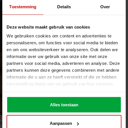
Toestemming
Details
Over
Deze website maakt gebruik van cookies
We gebruiken cookies om content en advertenties te
personaliseren, om functies voor social media te bieden
en om ons websiteverkeer te analyseren. Ook delen we
informatie over uw gebruik van onze site met onze
partners voor social media, adverteren en analyse. Deze
partners kunnen deze gegevens combineren met andere
informatie die u aan ze heeft verstrekt of die ze hebben
verzameld op basis van uw gebruik van hun services.
Alles toestaan
n Moldova besucht das Nolte
Nolte Mezzanine für Top 100 In
nău
Aanpassen
Nachrichten