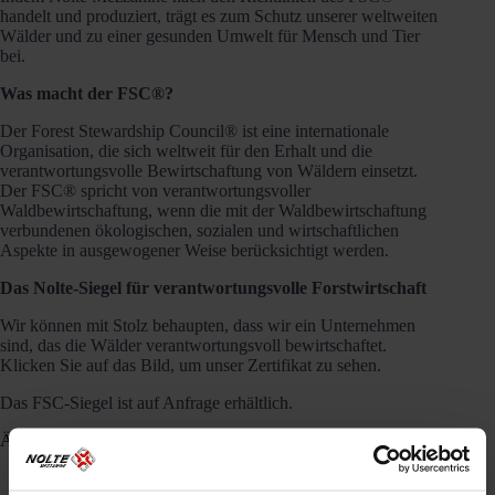
handelt und produziert, trägt es zum Schutz unserer weltweiten
Wälder und zu einer gesunden Umwelt für Mensch und Tier
bei.
Was macht der FSC®?
Der Forest Stewardship Council® ist eine internationale
Organisation, die sich weltweit für den Erhalt und die
verantwortungsvolle Bewirtschaftung von Wäldern einsetzt.
Der FSC® spricht von verantwortungsvoller
Waldbewirtschaftung, wenn die mit der Waldbewirtschaftung
verbundenen ökologischen, sozialen und wirtschaftlichen
Aspekte in ausgewogener Weise berücksichtigt werden.
Das Nolte-Siegel für verantwortungsvolle Forstwirtschaft
Wir können mit Stolz behaupten, dass wir ein Unternehmen
sind, das die Wälder verantwortungsvoll bewirtschaftet.
Klicken Sie auf das Bild, um unser Zertifikat zu sehen.
Das FSC-Siegel ist auf Anfrage erhältlich.
Ähnliche Beiträge