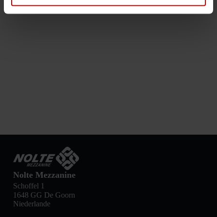
Nolte Mezzanine
Schoffel 1
1648 GG De Goorn
Niederlande