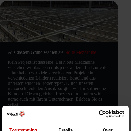
Aus diesem Grund wählen sie
Nolte Mezzanine
Kein Projekt ist dasselbe. Bei Nolte Mezzanine
verstehen wir das besser als jeder andere. Im Laufe der
Jahre haben wir viele verschiedene Projekte in
verschiedenen Ländern realisiert, bestehend aus
unterschiedlichen Bodentypen. Durch unseren
maßgeschneiderten Ansatz sorgten wir für zufriedene
Kunden. Diesen gleichen Prozess durchlaufen wir
gerne auch mit Ihrem Unternehmen. Erleben Sie es
selbst!
12
30
+
Länder aktiv
Beschäftigte Fachkräfte
20
+
Toestemming
Details
Over