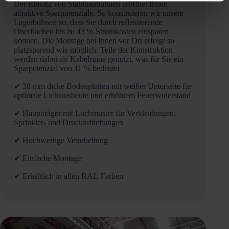
Der Einsatz von Stahlbaubühnen eröffnet Ihnen
attraktive Sparpotenziale. So konstruieren wir unsere
Lagerbühnen so, dass Sie durch reflektierende
Oberflächen bis zu 43 % Stromkosten einsparen
können. Die Montage bei Ihnen vor Ort erfolgt so
platzsparend wie möglich. Teile der Konstruktion
werden dabei als Kabelrinne genutzt, was für Sie ein
Sparpotenzial von 11 % bedeutet
✔ 38 mm dicke Bodenplatten mit weißer Unterseite für
optimale Lichtausbeute und erhöhtem Feuerwiderstand
✔ Hauptträger mit Lochmuster für Verkleidungen,
Sprinkler- und Druckluftleitungen
✔ Hochwertige Verarbeitung
✔ Einfache Montage
✔ Erhältlich in allen RAL-Farben