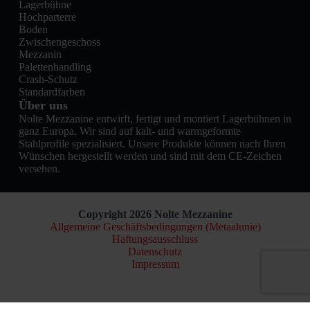
Lagerbühne
Hochparterre
Boden
Zwischengeschoss
Mezzanin
Palettenhandling
Crash-Schutz
Standardfarben
Über uns
Nolte Mezzanine entwirft, fertigt und montiert Lagerbühnen in
ganz Europa. Wir sind auf kalt- und warmgeformte
Stahlprofile spezialisiert. Unsere Produkte können nach Ihren
Wünschen hergestellt werden und sind mit dem CE-Zeichen
versehen.
Copyright 2026 Nolte Mezzanine
Allgemeine Geschäftsbedingungen (Metaalunie)
Haftungsausschluss
Datenschutz
Impressum