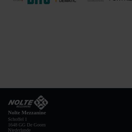
Nolte Mezzanine
Schoffel 1
1648 GG De Goorn
Niederlande