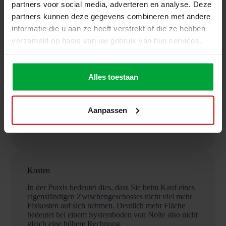
partners voor social media, adverteren en analyse. Deze
partners kunnen deze gegevens combineren met andere
Nachhaltigkeit
informatie die u aan ze heeft verstrekt of die ze hebben
Die Zwischengeschosse von Nolte bieten nicht nur
verzameld op basis van uw gebruik van hun services.
Platz und optimalen Komfort. Wir sorgen auch dafür,
dass Sie bei Ihren Kosten sparen können. Auf diese
Weise werden Sie schnell sparen:
Alles toestaan
Bis zu 43 % der Kosten für Lichtquellen durch
reflektierendes Material;
Bis zu 11 % der Kosten durch die Verwendung
Aanpassen
der Struktur als Kabelträger;
Bis zu 17 % der Kosten durch den Schutz von
Beleuchtung und Sprinklern
Kosten
In der Praxis bedeutet dies, dass Sie beim Kauf eines
eigenständigen Zwischengeschosses nicht viel mehr
Fixkosten auf sich nehmen. Deutlich mehr Fläche
bedeutet bei einem Systemboden von Nolte also nicht
gleich eine höhere Rechnung.