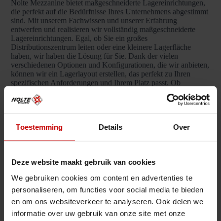
Nolte Mezzanine bietet maßgeschneiderte Lagereinrichtungen,
die perfekt auf die Bedürfnisse Ihres Unternehmens abgestimmt
sind. Mit unserem Fachwissen und unserer Erfahrung
entwerfen und realisieren wir vollständig maßgeschneiderte
Lagereinrichtungen. Egal, ob Sie ein großes
Distributionszentrum leiten oder eine kleinere Lagerfläche
haben, wir haben die Lösung für Sie. Dank der vielen
verschiedenen Optionen und Konfigurationen, die wir anbieten,
können wir ein Lagerlayout erstellen, das perfekt zu Ihren
spezifischen Anforderungen und Ihrem Platz passt. Ob
Palettenregale, Fachbodenregale, Einfahrregale oder andere
Lagersysteme – wir sorgen dafür, dass Ihr Lager optimal
genutzt wird und Ihre Geschäftsprozesse effizient ablaufen.
Toestemming
Details
Over
Sicherheit
Der Einbau eines Zwischengeschosses ist für die
Deze website maakt gebruik van cookies
Mitarbeiter viel sicherer als Hochregale in einem
Lager. Mit einem festen Zwischengeschoss gibt es
We gebruiken cookies om content en advertenties te
keine Risiken. Außerdem können Sie den gesamten
personaliseren, om functies voor social media te bieden
Raum gleichzeitig voll ausnutzen.
en om ons websiteverkeer te analyseren. Ook delen we
informatie over uw gebruik van onze site met onze